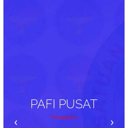
PAFI PUSAT
‹
›
Pusatpafi.id